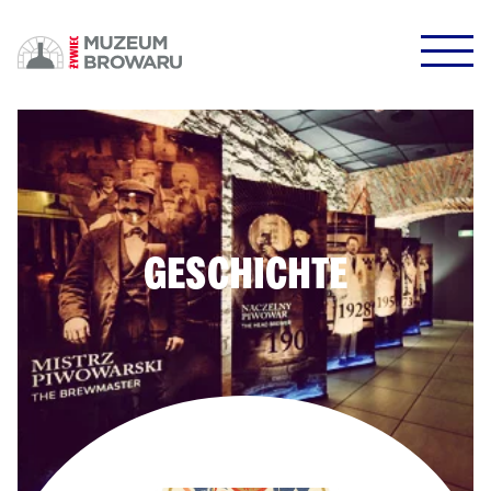
HALO HALO!
DOWODZIKI DO KONTROLI!
GESCHICHTE
POTWIERDŹ