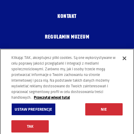
KONTAKT
REGULAMIN MUZEUM
POLITYKA COOKIES
Klikając TAK, akceptujesz pliki cookies. Są one wykorzystywane w
celu poprawy jakości przeglądarki i integracji z mediami
społecznościowymi. Zarówno my, jak i osoby trzecie mogą
przetwarzać informacje o Twoim zachowaniu na stronie
internetowej i poza nią. Na podstawie takich danych możemy
wyświetlać reklamy dostosowane do Twoich zainteresowań i
opracować segmentowy profil w celu dostosowania treści
Przeczytaj więcej tutaj
handlowych.
USTAW PREFERENCJE
NIE
PIJ ODPOWIEDZIALNIE
© Copyright 2023 Grupa Żywiec
TAK