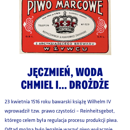
JĘCZMIEŃ, WODA
CHMIEL I… DROŻDŻE
23 kwietnia 1516 roku bawarski książę Wilhelm IV
wprowadził tzw. prawo czystości – Reinheitsgebot,
którego celem była regulacja procesu produkcji piwa.
Odtąd można było legalnie warzyć piwo wyłącznie