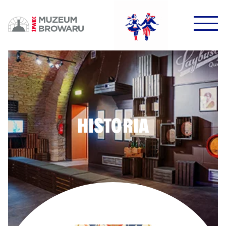
HALO HALO!
DOWODZIKI DO KONTROLI!
HISTORIA
POTWIERDŹ