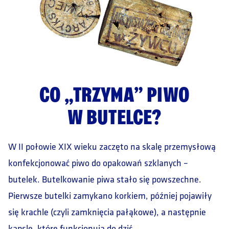
CO „TRZYMA” PIWO
W BUTELCE?
W II połowie XIX wieku zaczęto na skalę przemysłową
konfekcjonować piwo do opakowań szklanych –
butelek. Butelkowanie piwa stało się powszechne.
Pierwsze butelki zamykano korkiem, później pojawiły
się krachle (czyli zamknięcia pałąkowe), a następnie
kapsle, które funkcjonują do dziś.