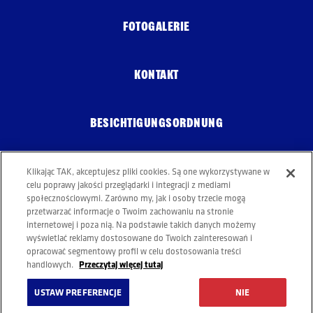
FOTOGALERIE
KONTAKT
BESICHTIGUNGSORDNUNG
COOKIES – RICHTLINIE
Klikając TAK, akceptujesz pliki cookies. Są one wykorzystywane w
celu poprawy jakości przeglądarki i integracji z mediami
społecznościowymi. Zarówno my, jak i osoby trzecie mogą
przetwarzać informacje o Twoim zachowaniu na stronie
internetowej i poza nią. Na podstawie takich danych możemy
wyświetlać reklamy dostosowane do Twoich zainteresowań i
opracować segmentowy profil w celu dostosowania treści
Przeczytaj więcej tutaj
handlowych.
USTAW PREFERENCJE
NIE
VERANTWORTUNGSVOLL TRINKEN