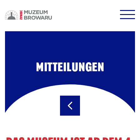
HALO HALO!
DOWODZIKI DO KONTROLI!
MITTEILUNGEN
POTWIERDŹ