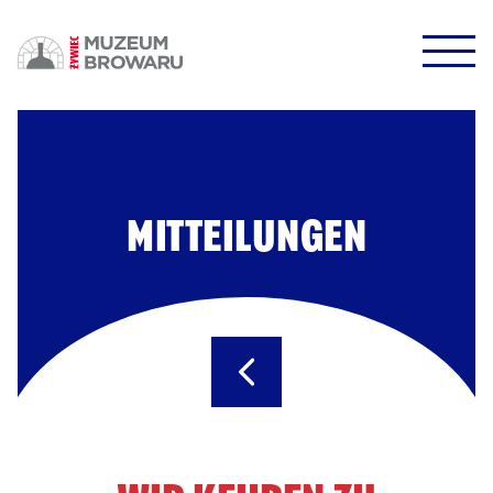
HALO HALO!
DOWODZIKI DO KONTROLI!
MITTEILUNGEN
POTWIERDŹ