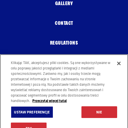
GALLERY
CONTACT
REGULATIONS
COOKIE POLICY
Klikając TAK, akceptujesz pliki cookies. Są one wykorzystywane w
celu poprawy jakości przeglądarki i integracji z mediami
społecznościowymi. Zarówno my, jak i osoby trzecie mogą
przetwarzać informacje o Twoim zachowaniu na stronie
internetowej i poza nią. Na podstawie takich danych możemy
wyświetlać reklamy dostosowane do Twoich zainteresowań i
opracować segmentowy profil w celu dostosowania treści
Przeczytaj więcej tutaj
handlowych.
USTAW PREFERENCJE
NIE
DRINK RESPONSIBLY
© Copyright 2023 Grupa Żywiec