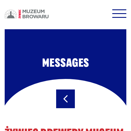
HALO HALO!
DOWODZIKI DO KONTROLI!
MESSAGES
POTWIERDŹ