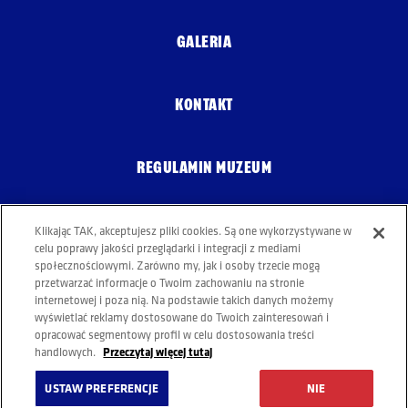
GALERIA
KONTAKT
REGULAMIN MUZEUM
POLITYKA COOKIES
Klikając TAK, akceptujesz pliki cookies. Są one wykorzystywane w
celu poprawy jakości przeglądarki i integracji z mediami
społecznościowymi. Zarówno my, jak i osoby trzecie mogą
przetwarzać informacje o Twoim zachowaniu na stronie
internetowej i poza nią. Na podstawie takich danych możemy
wyświetlać reklamy dostosowane do Twoich zainteresowań i
opracować segmentowy profil w celu dostosowania treści
Przeczytaj więcej tutaj
handlowych.
USTAW PREFERENCJE
NIE
PIJ ODPOWIEDZIALNIE