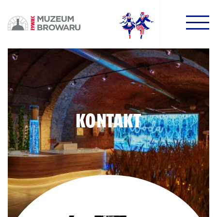
HALO HALO!
DOWODZIKI DO KONTROLI!
KONTAKT
POTWIERDŹ