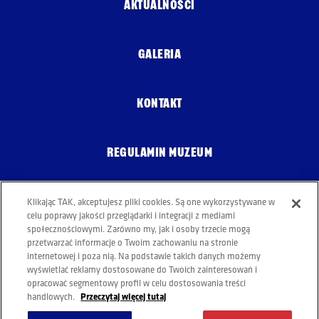
Wniesienia skargi do Prezesa Urzędu Ochrony
AKTUALNOŚCI
Danych Osobowych
Jak skorzystać z przysługujących praw?
GALERIA
W przypadku praw wskazanych w pkt. 6.1-6.7 należy
złożyć wniosek.
Dane kontaktowe znajdują się w punkcie 1. i 2.
KONTAKT
W przypadku prawa wskazanego w pkt. 6.8 należy
skontaktować się z Urzędem Ochrony Danych
Osobowych.
REGULAMIN MUZEUM
Podanie danych jest dobrowolne
niemniej jest
warunkiem otrzymania odpowiedzi na skierowaną
wiadomość.
Klikając TAK, akceptujesz pliki cookies. Są one wykorzystywane w
POLITYKA COOKIES
Dane nie będą podlegały zautomatyzowanemu
celu poprawy jakości przeglądarki i integracji z mediami
społecznościowymi. Zarówno my, jak i osoby trzecie mogą
podejmowaniu decyzji.
przetwarzać informacje o Twoim zachowaniu na stronie
Dane nie będą przekazywane do państw trzecich, poza
internetowej i poza nią. Na podstawie takich danych możemy
Europejski Obszar Gospodarczy.
wyświetlać reklamy dostosowane do Twoich zainteresowań i
opracować segmentowy profil w celu dostosowania treści
Przeczytaj więcej tutaj
handlowych.