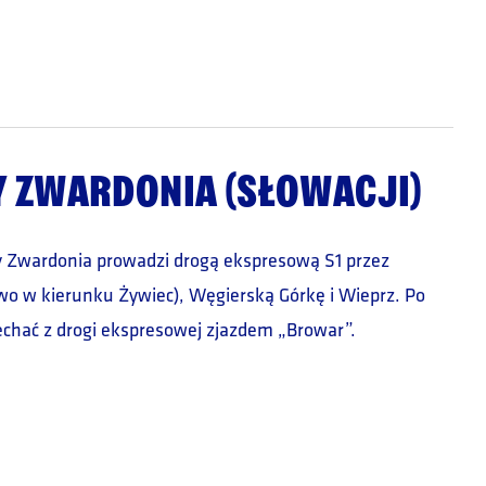
Y ZWARDONIA (SŁOWACJI)
ny Zwardonia prowadzi drogą ekspresową S1 przez
ewo w kierunku Żywiec), Węgierską Górkę i Wieprz. Po
echać z drogi ekspresowej zjazdem „Browar”.