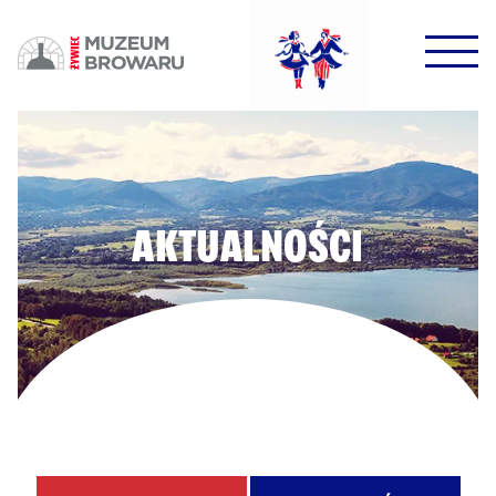
HALO HALO!
DOWODZIKI DO KONTROLI!
AKTUALNOŚCI
POTWIERDŹ