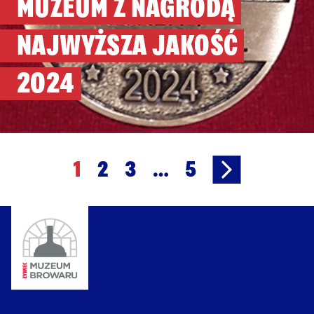
MUZEUM Z NAGRODĄ
NAJWYŻSZA JAKOŚĆ
2024
1
2
3
…
5