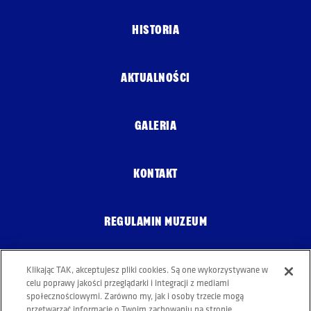
HISTORIA
AKTUALNOŚCI
GALERIA
KONTAKT
REGULAMIN MUZEUM
Klikając TAK, akceptujesz pliki cookies. Są one wykorzystywane w
POLITYKA COOKIES
celu poprawy jakości przeglądarki i integracji z mediami
społecznościowymi. Zarówno my, jak i osoby trzecie mogą
przetwarzać informacje o Twoim zachowaniu na stronie