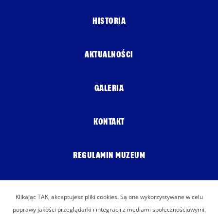
HISTORIA
AKTUALNOŚCI
GALERIA
KONTAKT
REGULAMIN MUZEUM
POLITYKA COOKIES
Klikając TAK, akceptujesz pliki cookies. Są one wykorzystywane w celu
poprawy jakości przeglądarki i integracji z mediami społecznościowymi.