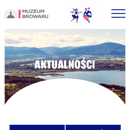
HALO HALO!
DOWODZIKI DO KONTROLI!
AKTUALNOŚCI
POTWIERDŹ