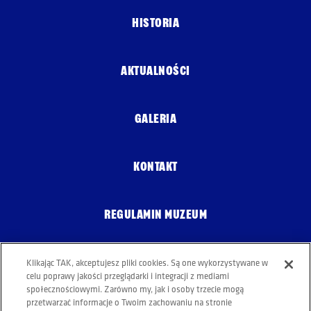
HISTORIA
AKTUALNOŚCI
GALERIA
KONTAKT
REGULAMIN MUZEUM
POLITYKA COOKIES
Klikając TAK, akceptujesz pliki cookies. Są one wykorzystywane w
celu poprawy jakości przeglądarki i integracji z mediami
społecznościowymi. Zarówno my, jak i osoby trzecie mogą
przetwarzać informacje o Twoim zachowaniu na stronie