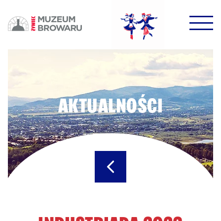
HALO HALO!
DOWODZIKI DO KONTROLI!
AKTUALNOŚCI
POTWIERDŹ