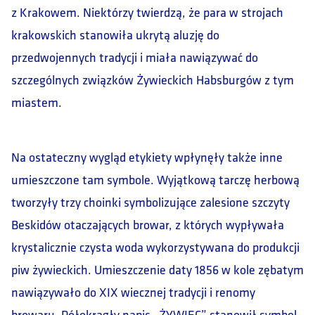
z Krakowem. Niektórzy twierdzą, że para w strojach
krakowskich stanowiła ukrytą aluzję do
przedwojennych tradycji i miała nawiązywać do
szczególnych związków Żywieckich Habsburgów z tym
miastem.
Na ostateczny wygląd etykiety wpłynęły także inne
umieszczone tam symbole. Wyjątkową tarczę herbową
tworzyły trzy choinki symbolizujące zalesione szczyty
Beskidów otaczających browar, z których wypływała
krystalicznie czysta woda wykorzystywana do produkcji
piw żywieckich. Umieszczenie daty 1856 w kole zębatym
nawiązywało do XIX wiecznej tradycji i renomy
browaru. Półokrągły napis „ŻYWIEC” stanowił symbol