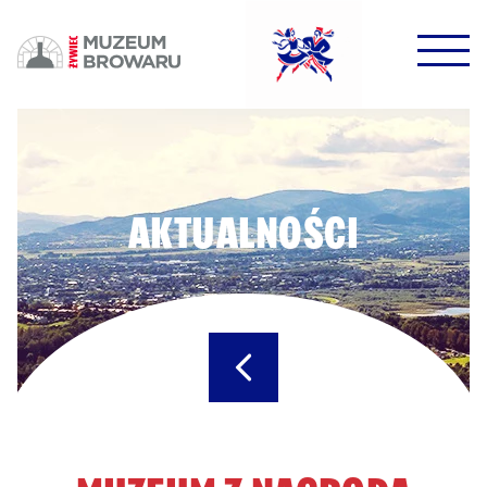
HALO HALO!
DOWODZIKI DO KONTROLI!
AKTUALNOŚCI
POTWIERDŹ