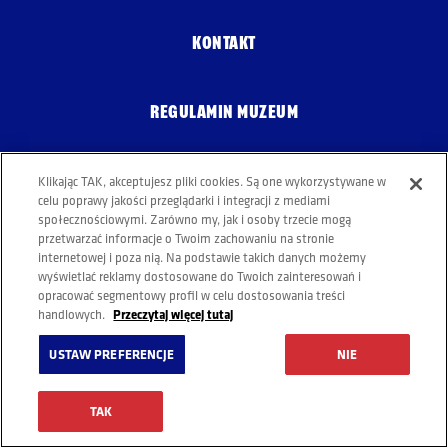
KONTAKT
REGULAMIN MUZEUM
Klikając TAK, akceptujesz pliki cookies. Są one wykorzystywane w
POLITYKA COOKIES
celu poprawy jakości przeglądarki i integracji z mediami
społecznościowymi. Zarówno my, jak i osoby trzecie mogą
przetwarzać informacje o Twoim zachowaniu na stronie
internetowej i poza nią. Na podstawie takich danych możemy
wyświetlać reklamy dostosowane do Twoich zainteresowań i
opracować segmentowy profil w celu dostosowania treści
Przeczytaj więcej tutaj
handlowych.
USTAW PREFERENCJE
NIE
PIJ ODPOWIEDZIALNIE
© Copyright 2023 Grupa Żywiec
TAK