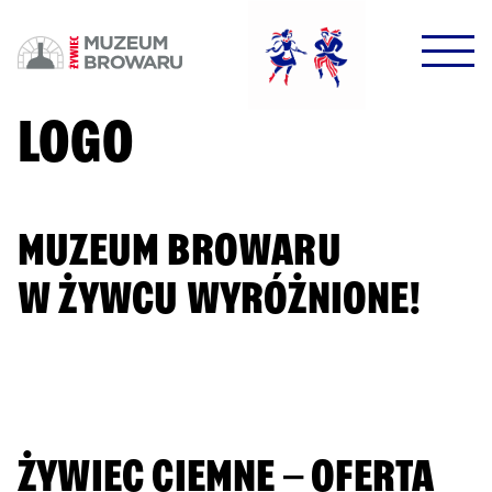
HALO HALO!
DOWODZIKI DO KONTROLI!
LOGO
MUZEUM BROWARU
W ŻYWCU WYRÓŻNIONE!
POTWIERDŹ
DOWIEDZ SIĘ WIĘCEJ
ŻYWIEC CIEMNE – OFERTA